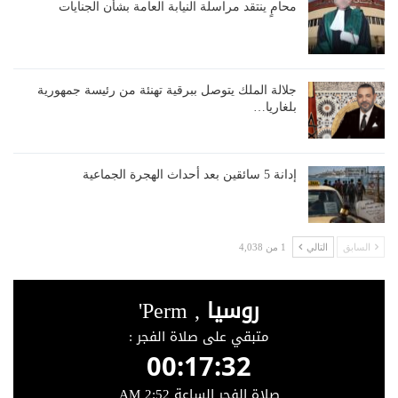
محامٍ ينتقد مراسلة النيابة العامة بشأن الجنايات
جلالة الملك يتوصل ببرقية تهنئة من رئيسة جمهورية
بلغاريا…
إدانة 5 سائقين بعد أحداث الهجرة الجماعية
السابق
التالي
1 من 4,038