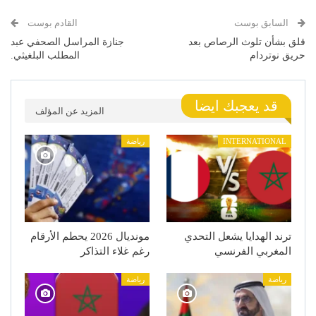
السابق بوست
القادم بوست
قلق بشأن تلوث الرصاص بعد
جنازة المراسل الصحفي عبد
حريق نوتردام
المطلب البلغيثي.
قد يعجبك ايضا
المزيد عن المؤلف
INTERNATIONAL
رياضة
ترند الهدايا يشعل التحدي
مونديال 2026 يحطم الأرقام
المغربي الفرنسي
رغم غلاء التذاكر
رياضة
رياضة