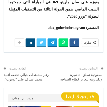
بفوزه على سان مارينو 9-0 في المباراة التي جمعتهما
السبت الماضي ضمن الجولة الثالثة من التصفيات المؤهلة
لبطولة “يورو 2020”.
المصدر: alex_golovin\instagram
شارك
السابق بوست
القادم بوست
السعودية تطلق التأشيرة
رقم مشاهدات خيالي تحققه أغنية
الإلكترونية لتعزيز قطاع السياحة
محمد عساف على “يوتيوب”!
قد يعجبك ايضا
المزيد عن المؤلف