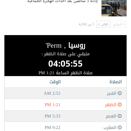
إدانة 5 سائقين بعد أحداث الهجرة الجماعية
السابق
التالي
1 من 4,038