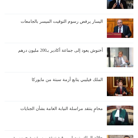
اليسار يرفض رسوم التوقيت الميسر بالجامعات
أخنوش يعود إلى جماعة أكادير بـ200 مليون درهم
الملك فيليبي يتابع أزمة سبتة من مايوركا
محامٍ ينتقد مراسلة النيابة العامة بشأن الجنايات
جلالة الملك يتوصل ببرقية تهنئة من رئيسة جمهورية