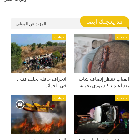
قد يعجبك ايضا
المزيد عن المؤلف
حوادث
حوادث
القباب تنتظر إنصاف شاب
انحراف حافلة يخلف قتلى
بعد اعتداء كاد يودي بحياته
في الجزائر
حوادث
حوادث