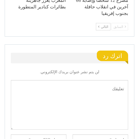
مصرع 12 شخصا وإصابة 66
المغرب يعزز جاهزيته
آخرين في انقلاب حافلة
بطائرات كنادير المتطورة
بجنوب إفريقيا
السابق
التالي
اترك رد
لن يتم نشر عنوان بريدك الإلكتروني.