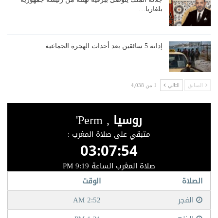
بلغاريا…
إدانة 5 سائقين بعد أحداث الهجرة الجماعية
السابق
التالي
1 من 4,038