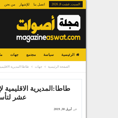
السبت, غشت 8, 2026
اتصل بنا
للإشهار
من نحن
الرئيسية
سياسة
مجتمع
جهات
ما
الصفحة الرئيسية
جهات
طاطا:المديرية الاقليمي
طاطا:المديرية الاقليمية ل
عشر لتأسي
في
أبريل 30, 2019