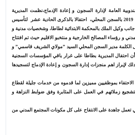
بية العامة لإدارة السجون و إعادة الإدماج،نظمت المديرية
الاقليمية لإدارة السجون يومه الاثنين 29 أبريل 2019 بالسجن المحلي، احتفالا بالذكرى الحادية عشر لتأسيس
 جانب وكيل الملك بالمحكمة الابتدائية لطاطا، وشخصيات مدنية و
مدني و رؤساء المصالح الخارجية و منتخبو الاقليم حيث تم افتتاح
اول الكلمة مدير السجن المحلي السيد ”مولاي الشريف قاسمي” و
ن احتفال المديرية بطاطا على غرار باقي المؤسسات السجنية
ك لإبراز اهم منجزات إدارة السجون و إعادة الإدماج لتسجيدها
 الاحتفاء بموظفيين مميزين لما قدموه من خدمات جليلة لقطاع
 لتشجيع زملائهم في العمل على المثابرة وفق ضوابط النزاهة و
ي تعمل جاهدة على الانتفاح على كل مكونات المجتمع المدني من