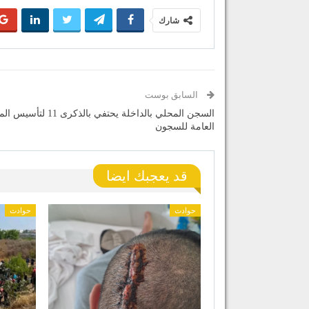
شارك
السابق بوست
السجن المحلي بالداخلة يحتفي بالذكرى 1
العامة للسجون
قد يعجبك ايضا
حوادث
حوادث