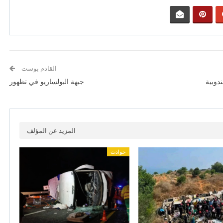
القادم بوست
1 لتأسيس المندوبية
جبهة البولساريو في تظهور
المزيد عن المؤلف
حوادث