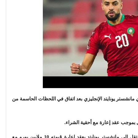
ي مانشستر يونايتد الإنجليزي بعد اتفاق في اللحظات الحاسمة من
بموجب عقد إعارة مع أحقية الشراء.
ومن جانبه أكد فابريسيو رومانو ان أمرابط انتقل إلى مانشستر يونايتد بعقد إعارة قيمته 10 ملايين يورو مع