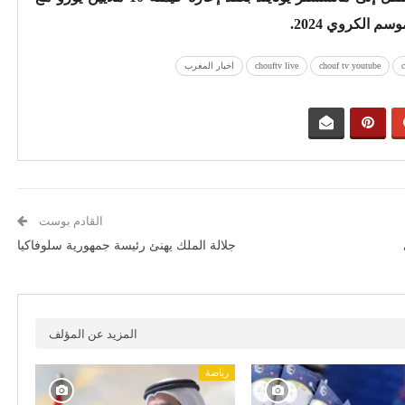
c
chouf tv youtube
chouftv live
اخبار المغرب
القادم بوست
جلالة الملك يهنئ رئيسة جمهورية سلوفاكيا
المزيد عن المؤلف
رياضة