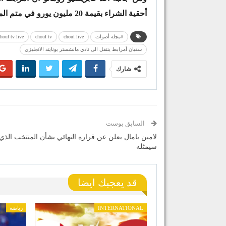
أحقية الشراء بقيمة 20 مليون يورو في متم الموسم الكروي 2024.
#مجلة أصوات
chouf live
chouf tv
houf tv live
سفيان أمرابط ينتقل الى نادي مانشستر يونايتد الانجليزي
شارك
السابق بوست
لامين يامال يعلن عن قراره النهائي بشأن المنتخب الذي
سيمثله
قد يعجبك ايضا
INTERNATIONAL
رياضة