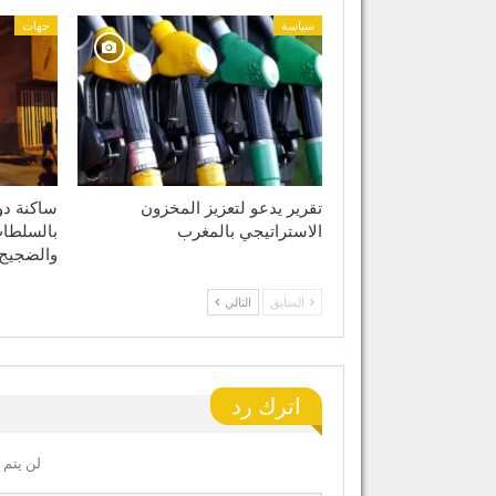
سياسة
جهات
تقرير يدعو لتعزيز المخزون
ساكنة دو
الاستراتيجي بالمغرب
بالسلطات
والضجيج
السابق
التالي
اترك رد
لن يتم 