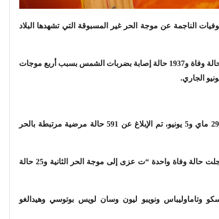
فيات الناجمة عن موجة الحر غير المسبوقة التي تشهدها البلاد
وأوضحت الوزارة، في بيان، أنه تم تسجيل 90 حالة وفاة و1937 حالة إصابة بضربات الشمس بسبب أربع موجات
يو الجاري.
وخلال موجة الحر الرابعة، في الفترة ما بين 29 ماي و5 يونيو، تم الإبلاغ عن 591 حالة مرضية مرتبطة بالحر
ومن بين إجمالي عدد الوفيات المبلغ عنها، سجلت حالة وفاة واحدة “ت عزى إلى موجة الحر الثانية و25 حالة
سكو وتاماوليباس ونويبو ليون وسان لويس بوتوسي وهيدالغو