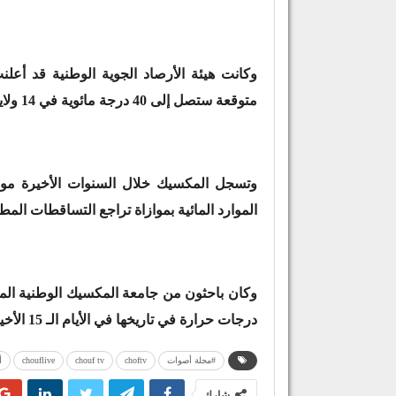
وكانت هيئة الأرصاد الجوية الوطنية قد أعل
متوقعة ستصل إلى 40 درجة مائوية في 14 ولاية من ولايات البلاد.
وتسجل المكسيك خلال السنوات الأخيرة مو
الموارد المائية بموازاة تراجع التساقطات المطر
وكان باحثون من جامعة المكسيك الوطنية الم
درجات حرارة في تاريخها في الأيام الـ 15 الأخيرة من شهر ماي المنصرم.
#مجلة أصوات
choftv
chouf tv
chouflive
أ
شارك