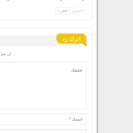
السابق
التالي
اترك رد
لن يتم 