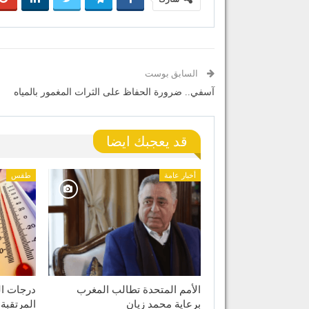
السابق بوست
آسفي.. ضرورة الحفاظ على الثرات المغمور بالمياه
قد يعجبك ايضا
أخبار عامة
طقس
الأمم المتحدة تطالب المغرب
درجات الح
برعاية محمد زيان
المرتقبة السب