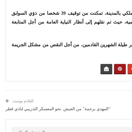
وحسب مصادر مطلعة فإن عناصر الدرك الملكي بالمدينة، تمكنت من توقيف 39 شخصا من ذؤي السوابق
ة، حيث تم نقلهم إلى أنظار النياية العامة من أجل المتابعة
مر طيلة الشهرين القادمين، من أجل النقص من مشكل الجريمة
القادم بوست
“المهدي برحمة” من الجيش..نحو المعسكر التدريبي لنادي قطر