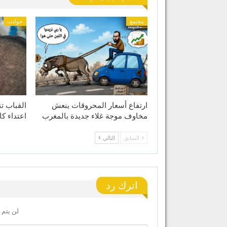
مجتمع
حوادث
ارتفاع أسعار المحروقات ينعش
القباب ت
مخاوف موجة غلاء جديدة بالمغرب
اعتداء كا
السابق
التالي
اترك رد
لن يتم 