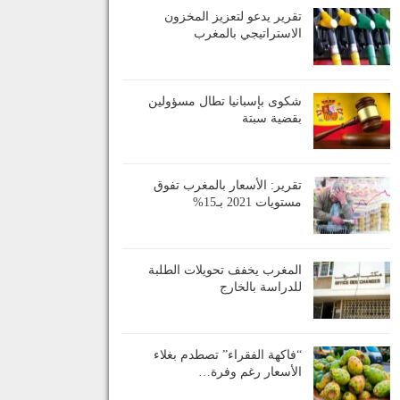
تقرير يدعو لتعزيز المخزون
الاستراتيجي بالمغرب
شكوى بإسبانيا تطال مسؤولين
بقضية سبتة
تقرير: الأسعار بالمغرب تفوق
مستويات 2021 بـ15%
المغرب يخفف تحويلات الطلبة
للدراسة بالخارج
“فاكهة الفقراء” تصطدم بغلاء
الأسعار رغم وفرة…