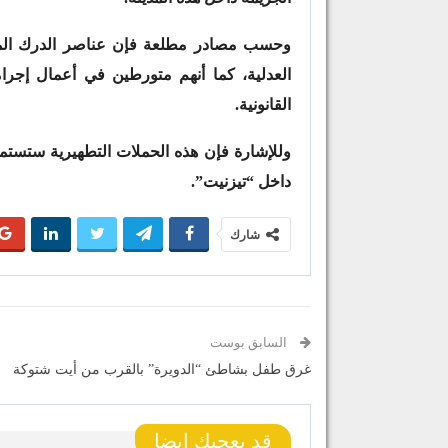
العدلية، كما أنهم متورطين في أعمال إجرامي
القانونية.
وللإشارة فإن هذه الحملات التطهيرية ستست
داخل “تيزنيت”.
شارك
السابق بوست
غرق طفل بشاطئ “الدويرة” بالقرب من أيت شتوكة
قد يعجبك ايضا