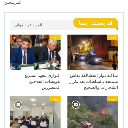
المرشحين
قد يعجبك ايضا
المزيد عن المؤلف
جهات
جهات
ساكنة دوار الحشالفة بفاس
البواري يتعهد بتسريع
تستنجد بالسلطات بعد تكرار
تعويضات الفلاحين
الشجارات والضجيج
المتضررين
جهات
جهات