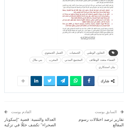
التعاون الوطني
الجمعيات
العمل الجمعوي
الفضاء متعدد الوظائف
المجتمع المدني
المغرب
بني ملال
بيان استنكاري
شارك
السابق بوست
القادم بوست
تقارير ترصد اختلالات رسوم
العدالة والتنمية: قضية “إسكوبار
المقالع
الصحراء” تكشف خللًا في تزكية