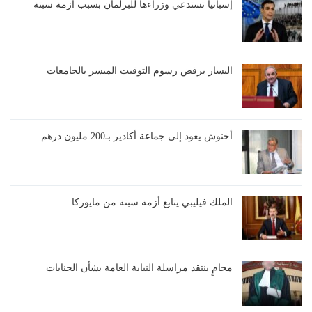
إسبانيا تستدعي وزراءها للبرلمان بسبب أزمة سبتة
اليسار يرفض رسوم التوقيت الميسر بالجامعات
أخنوش يعود إلى جماعة أكادير بـ200 مليون درهم
الملك فيليبي يتابع أزمة سبتة من مايوركا
محامٍ ينتقد مراسلة النيابة العامة بشأن الجنايات