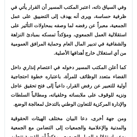
وفي السياق ذاته، اعتبر المكتب المسير أن القرار يأتي في
ظرفية حساسة، ويرى أنه يهدف إلى التضييق على عمل
الجمعية، معبراً عن رفضه لما وصفه بمحاولات التأثير على
استقلالية العمل الجمعوي، ومؤكداً تمسكه بمبادئ النزاهة
والشفافية في تدبير المال العام وحماية المرافق العمومية
من أي استغلال خارج أهدافها الأصلية.
كما أعلن المكتب المسير دخوله في اعتصام إنذاري داخل
الفضاء متعدد الوظائف للمرأة، باعتباره خطوة احتجاجية
أولية للتعبير عن رفض القرار، داعياً إلى فتح تحقيق عاجل
ونزيه للوقوف على ملابساته وخلفياته، ومطالباً السلطات
والإدارة المركزية للتعاون الوطني بالتدخل لمعالجة الوضع.
ومن جهة أخرى، دعا البيان مختلف الهيئات الحقوقية
والمدنية والإعلامية والجمعيات إلى التضامن مع الجمعية
ودعم استقلالية العمل الجمعوي، مؤكداً أن القضية تتجاوز