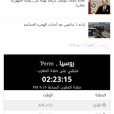
جلالة الملك يتوصل ببرقية تهنئة من رئيسة جمهورية
بلغاريا…
إدانة 5 سائقين بعد أحداث الهجرة الجماعية
السابق
التالي
1 من 4,038