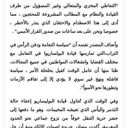
“التعاطي المخزي والمتعالي وغير المسؤول من طرف
القيادة والنظام مع المطالب المشروعة للمحتجين ، مما
أدى إلى هذا الاصطدام والاحتقان الذي ينذر بالأخطر ،
خصوصا ونحن على بعد ساعات من صدور القرار الأممي” .
وأضاف المصدر نفسه أن “سياسة النعامة ودفن الرأس في
التراب،التي تمارسها قيادة البولساريوا في التعامل مع
مختلف القضايا وانشغالات المواطنين في جميع المجالات،
ظنا منها أن عامل الوقت كفيل بحلحلة الأمر ، سياسة
فاشلة ونهج غير سوي لا يؤدي إلا إلى تفاقم الأزمات
وتطورها نحو الأسوأ”.
وفي الوقت الذي تُحاول قيادة البوليساريو إخفاء حالة
التذمر واليأس الذي تعيشه المخيمات، وهو ما دفعها إلى
حضر حرية التنقل خوفاً من نزوح جماعي نحو الحدود
المغربية، أكدت مصادر جريدة اصوات الإلكترونية أن جل