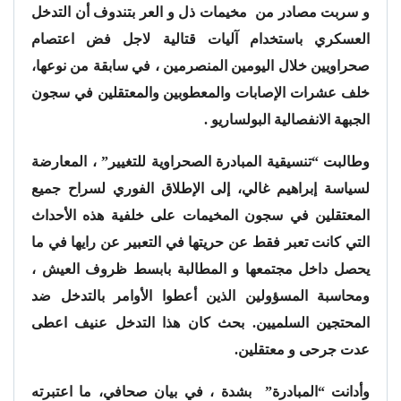
و سربت مصادر من مخيمات ذل و العر بتندوف أن التدخل
العسكري باستخدام آليات قتالية لاجل فض اعتصام
صحراويين خلال اليومين المنصرمين ، في سابقة من نوعها،
خلف عشرات الإصابات والمعطوبين والمعتقلين في سجون
الجبهة الانفصالية البولساريو .
وطالبت “تنسيقية المبادرة الصحراوية للتغيير” ، المعارضة
لسياسة إبراهيم غالي، إلى الإطلاق الفوري لسراح جميع
المعتقلين في سجون المخيمات على خلفية هذه الأحداث
التي كانت تعبر فقط عن حريتها في التعبير عن رايها في ما
يحصل داخل مجتمعها و المطالبة بابسط ظروف العيش ،
ومحاسبة المسؤولين الذين أعطوا الأوامر بالتدخل ضد
المحتجين السلميين. بحث كان هذا التدخل عنيف اعطى
عدت جرحى و معتقلين.
وأدانت “المبادرة” بشدة ، في بيان صحافي، ما اعتبرته