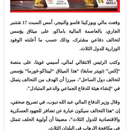
وقعت مالي وبوركينا فاسو والنيجر، أمس السبت 17 شتنبر
الجاري، بالعاصمة المالية باماكو، على ميثاق يؤسس
لتحالف دفاعي مشترك، وذلك حسب ما أعلنته الوفود
الوزارية للدول الثلاث.
وكتب الرئيس الانتقالي لمالي، أسيمي غويتا، على منصة
“إكس” (تويتر سابقا) “هذا الميثاق “ليبتاكو-غورما” يؤسس
لتحالف دول الساحل”، مبرزا أن الهدف من التحالف يتمثل
في “إنشاء هيئة للدفاع الجماعي والدعم المتبادل”.
وقال وزير الدفاع المالي عبد الله ديوب، في تصريح صحفي،
إن “هذا التحالف سيكون عبارة عن تضافر للجهود العسكرية
والاقتصادية للدول الثلاث”، مضيفا أن أولوية الحلف تتمثل
في مكافحة الإرهاب في البلدان الثلاث.