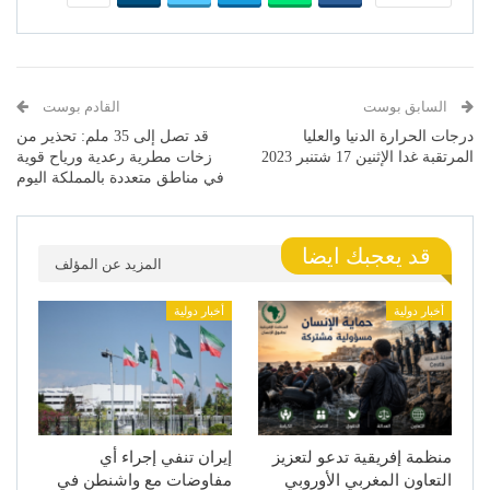
السابق بوست
القادم بوست
درجات الحرارة الدنيا والعليا
قد تصل إلى 35 ملم: تحذير من
المرتقبة غدا الإثنين 17 شتنبر 2023
زخات مطرية رعدية ورياح قوية
في مناطق متعددة بالمملكة اليوم
قد يعجبك ايضا
المزيد عن المؤلف
أخبار دولية
أخبار دولية
منظمة إفريقية تدعو لتعزيز
إيران تنفي إجراء أي
التعاون المغربي الأوروبي
مفاوضات مع واشنطن في