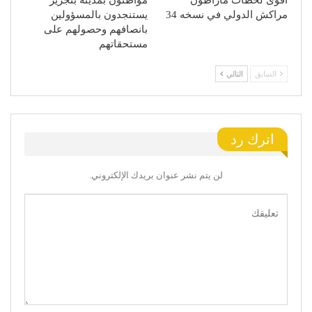
أقوى لحظات ماراطون
مواطنون بمدينة بنجرير
مراكش الدولي في نسخه 34
يستنجدون بالمسؤولين
بانصافهم وحصولهم على
مستحقاتهم
السابق
التالي
اترك رد
لن يتم نشر عنوان بريدك الإلكتروني.