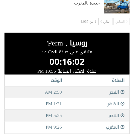
جديدة بالمغرب
السابق
التالي
1 من 4,037