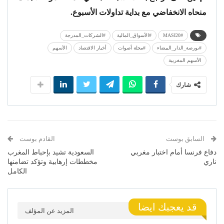
منحاه الانخفاضي مع بداية تداولات الأسبوع.
#MASI20
#الأسواق_المالية
#الشركات_المدرجة
#بورصة_الدار_البيضاء
#مجلة أصوات
أخبار الاقتصاد
الأسهم
الأسهم المغربية
شارك
السابق بوست
القادم بوست
دفاع فرنسا أمام اختبار مغربي
السعودية تشيد بإحباط المغرب
ناري
مخططات إرهابية وتؤكد تضامنها
الكامل
قد يعجبك ايضا
المزيد عن المؤلف