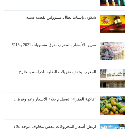
شكوى بإسبانيا تطال مسؤولين بقضية سبتة
تقرير: الأسعار بالمغرب تفوق مستويات 2021 بـ15%
المغرب يخفف تحويلات الطلبة للدراسة بالخارج
“فاكهة الفقراء” تصطدم بغلاء الأسعار رغم وفرة…
ارتفاع أسعار المحروقات ينعش مخاوف موجة غلاء