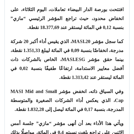
افتتحت بورصة الدار البيضاء تعاملات، اليوم الثلاثاء، على
انخفاض محدود، حيث تراجع المؤشر الرئيسي “مازي”
بنسبة 0,12 في المائة ليستقر عند 18.377,69 نقطة.
كما سجل مؤشر MASI.20، الذي يقيس أداء أكبر 20 شركة
مدرجة، انخفاضًا بنسبة 0,09 في المائة ليبلغ 1.351,33 نقطة،
بينما حقق مؤشر MASI.ESG، الخاص بالشركات ذات
أفضل معايير الاستدامة، ارتفاعًا طفيفًا بنسبة 0,02 في
المائة ليستقر عند 1.313,42 نقطة.
وفي السياق ذاته، انخفض مؤشر MASI Mid and Small
Cap، الذي يعكس أداء الشركات الصغيرة والمتوسطة
المدرجة، بنسبة 0,17 في المائة ليصل إلى 1.832,28 نقطة.
ويأتي هذا الأداء بعد أن أنهى مؤشر “مازي” جلسة أمس
الإثنين على تراجع بلغت نسبته 0,4 في المائة، مواصلًا بذلك