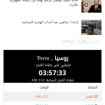
جلالة الملك يتوصل ببرقية تهنئة من رئيسة جمهورية
بلغاريا…
إدانة 5 سائقين بعد أحداث الهجرة الجماعية
السابق
التالي
1 من 4,038