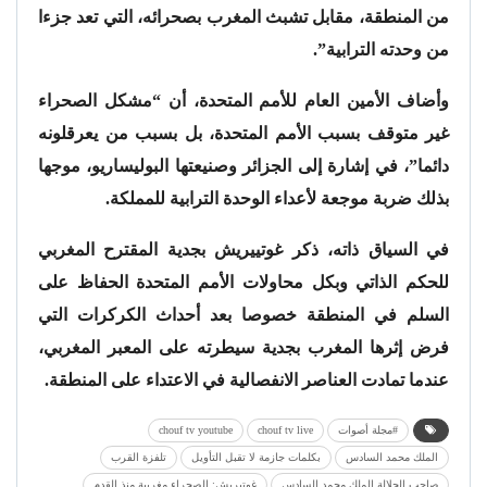
من المنطقة، مقابل تشبث المغرب بصحرائه، التي تعد جزءا
من وحدته الترابية”.
وأضاف الأمين العام للأمم المتحدة، أن “مشكل الصحراء
غير متوقف بسبب الأمم المتحدة، بل بسبب من يعرقلونه
دائما”، في إشارة إلى الجزائر وصنيعتها البوليساريو، موجها
بذلك ضربة موجعة لأعداء الوحدة الترابية للمملكة.
في السياق ذاته، ذكر غوتييريش بجدية المقترح المغربي
للحكم الذاتي وبكل محاولات الأمم المتحدة الحفاظ على
السلم في المنطقة خصوصا بعد أحداث الكركرات التي
فرض إثرها المغرب بجدية سيطرته على المعبر المغربي،
عندما تمادت العناصر الانفصالية في الاعتداء على المنطقة.
#مجلة أصوات
chouf tv live
chouf tv youtube
الملك محمد السادس
بكلمات جازمة لا تقبل التأويل
تلفزة القرب
صاحب الجلالة الملك محمد السادس
غوتيريش: الصحراء مغربية منذ القدم