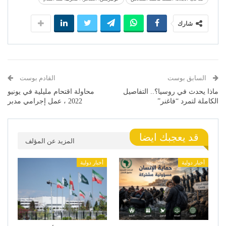
شارك
السابق بوست
القادم بوست
ماذا يحدث في روسيا؟.. التفاصيل
محاولة اقتحام مليلية في يونيو
الكاملة لتمرد “فاغنر”
2022 ، عمل إجرامي مدبر
قد يعجبك ايضا
المزيد عن المؤلف
أخبار دولية
أخبار دولية