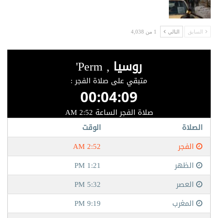
السابق
التالي
1 من 4,038