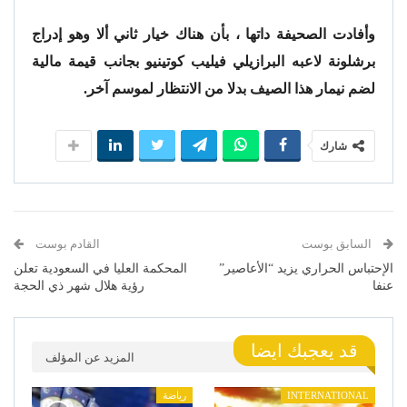
وأفادت الصحيفة داتها ، بأن هناك خيار ثاني ألا وهو إدراج
برشلونة لاعبه البرازيلي فيليب كوتينيو بجانب قيمة مالية
لضم نيمار هذا الصيف بدلا من الانتظار لموسم آخر.
شارك
السابق بوست
القادم بوست
الإحتباس الحراري يزيد “الأعاصير”
المحكمة العليا في السعودية تعلن
عنفا
رؤية هلال شهر ذي الحجة
قد يعجبك ايضا
المزيد عن المؤلف
INTERNATIONAL
رياضة