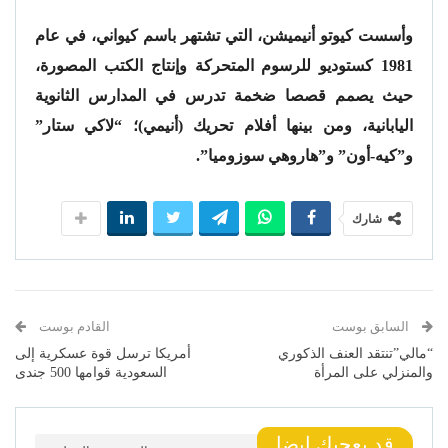
وأسست كيوتو أنيميشن، التي تشتهر باسم كيواني، في عام
1981 كستوديو للرسوم المتحركة وإنتاج الكتب المصورة،
حيث يصمم قصصا ضخمة تدرس في المدارس الثانوية
اليابانية، ومن بينها أفلام تحريك (أنيمي)؛ “لاكي ستار”
و”كيه-أون” و”هاروهي سوزوميا”.
شارك
السابق بوست
القادم بوست
“مالي”تنتقد العنف الذكوري
أمريكا ترسل قوة عسكرية إلى
والمنزلي على المرأة
السعودية قوامها 500 جندى
قد يعجبك ايضا