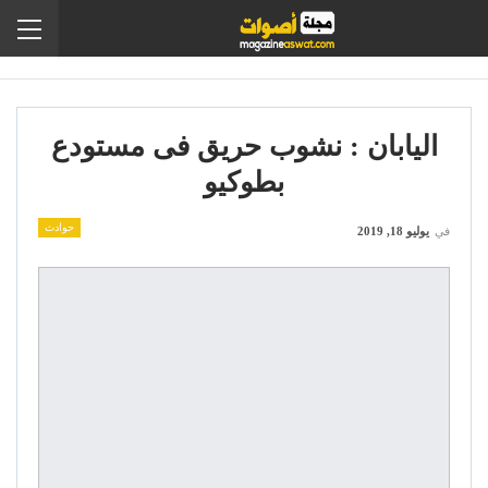
اليابان : نشوب حريق فى مستودع
بطوكيو
حوادث
في
يوليو 18, 2019