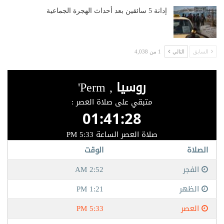
إدانة 5 سائقين بعد أحداث الهجرة الجماعية
السابق
التالي
1 من 4,038