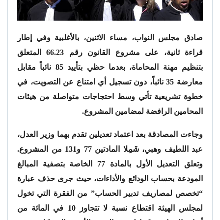
صادق مجلس النواب، مساء الاثنين، بالأغلبية وفي إطار
قراءة ثانية، على مشروع القانون رقم 66.23 المتعلق
بتنظيم مهنة المحاماة، بعدما حظي بتأييد 85 نائباً مقابل
معارضة 35 نائباً، دون تسجيل أي امتناع عن التصويت، في
خطوة تشريعية تأتي وسط احتجاجات متواصلة من هيئات
المحامين الرافضة لمضامين المشروع.
وجاءت المصادقة بعد اعتماد تعديلين تقدم بهما وزير العدل،
عبد اللطيف وهبي، شَمِلا المادتين 77 و131 من المشروع.
وتعلق التعديل الأول بالمادة 77 الخاصة بتصفية المبالغ
المودعة بحساب الودائع والأداءات، حيث جرى حذف عبارة
“تخصص لمصاريف تدبير الحساب” من الفقرة التي تخول
لمجلس الهيئة اقتطاع نسبة لا تتجاوز 10 في المائة من