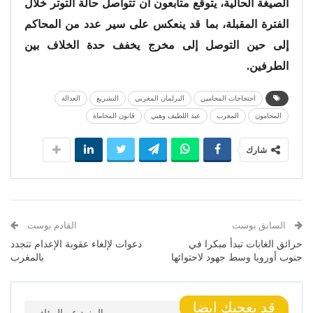
الصيغة الحالية، يتوقع متابعون أن تتواصل حالة التوتر خلال
الفترة المقبلة، بما قد ينعكس على سير عدد من المحاكم
إلى حين التوصل إلى مخرج يخفف حدة الخلاف بين
الطرفين.
احتجاجات المحامين
البرلمان المغربي
التشريع
العدالة
المحامون
المغرب
عبد اللطيف وهبي
قانون المحاماة
شارك
السابق بوست
القادم بوست
حرائق الغابات تبدأ مبكرا في
دعوات لإلغاء عقوبة الإعدام تتجدد
جنوب أوروبا وسط جهود لاحتوائها
بالمغرب
قد يعجبك ايضا
المزيد عن المؤلف