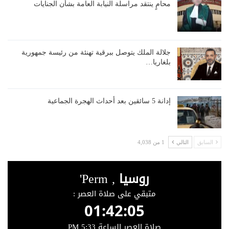
محامٍ ينتقد مراسلة النيابة العامة بشأن الجنايات
جلالة الملك يتوصل ببرقية تهنئة من رئيسة جمهورية
بلغاريا…
إدانة 5 سائقين بعد أحداث الهجرة الجماعية
السابق
التالي
1 من 4,038