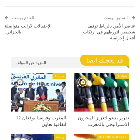
السابق بوست
القادم بوست
عناصر الأمن بالرباط توقف
الإحتفالات لازالت متواصلة
شخصين لتورطهم في ارتكاب
بالجزائر..
أفعال إجرامية
قد يعجبك ايضا
المزيد عن المؤلف
سياسة
سياسة
تقرير يدعو لتعزيز المخزون
المغرب وفرنسا يوقعان 12
الاستراتيجي بالمغرب
اتفاقية تعاون
INTERNATIONAL
رياضة