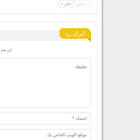
السابق
التالي
اترك رد
لن يتم 