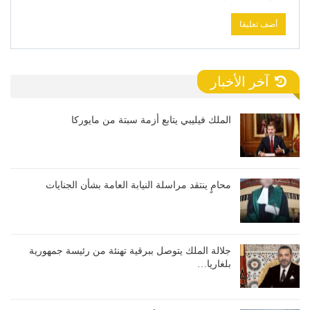
آخر الأخبار
الملك فيليبي يتابع أزمة سبتة من مايوركا
محامٍ ينتقد مراسلة النيابة العامة بشأن الجنايات
جلالة الملك يتوصل ببرقية تهنئة من رئيسة جمهورية
بلغاريا…