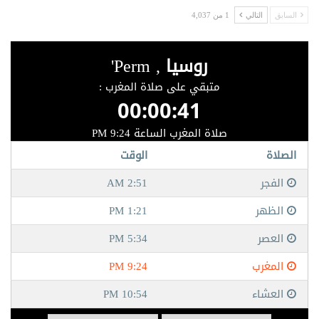
السابق
التالي
1 من 4,037