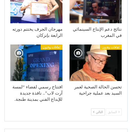
نتائج دعم الإنتاج السينمائي
مهرجان الجرف يختتم دورته
في المغرب
الرابعة بإنزكان
ثقافات وفنون
ثقافات وفنون
تحسن الحالة الصحية لعمر
افتتاح رسمي لفضاء “لمسة
السيد بعد عملية جراحية
آرت لاب”.. نافذة جديدة
للإبداع الفني بمدينة طنجة.
السابق
التالي