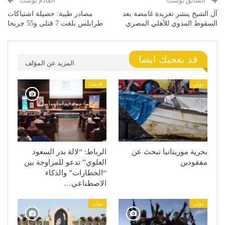
السابق بوست
القادم بوست
آل الشيخ ينشر تغريدة غامضة بعد
مصادر طبية: حصيلة اشتباكات
السقوط المدوي للأهلي المصري
طرابلس بلغت 7 قتلى و55 جريحا
قد يعجبك ايضا
المزيد عن المؤلف
دولي
اقتصاد
بحرية موريتانيا تبحث عن
الرباط: “لالة بدر السعود
مفقودين
العلوي” تدعو للمزاوجة بين
“الخطارات” والذكاء
الاصطناعي…
دولي
دولي