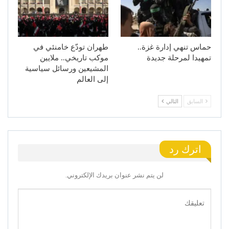
حماس تنهي إدارة غزة..
طهران تودّع خامنئي في
تمهيدا لمرحلة جديدة
موكب تاريخي.. ملايين
المشيعين ورسائل سياسية
إلى العالم
السابق
التالي
اترك رد
لن يتم نشر عنوان بريدك الإلكتروني.