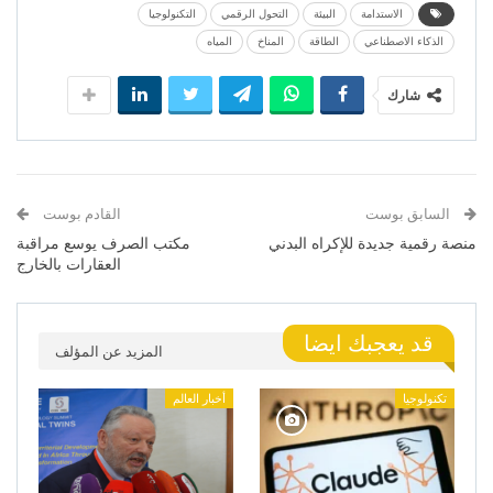
الاستدامة
البيئة
التحول الرقمي
التكنولوجيا
الذكاء الاصطناعي
الطاقة
المناخ
المياه
شارك
السابق بوست
القادم بوست
منصة رقمية جديدة للإكراه البدني
مكتب الصرف يوسع مراقبة
العقارات بالخارج
قد يعجبك ايضا
المزيد عن المؤلف
تكنولوجيا
أخبار العالم