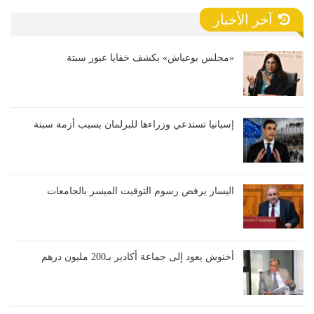
آخر الأخبار
«مجلس بوعياش» يكشف خفايا عبور سبتة
إسبانيا تستدعي وزراءها للبرلمان بسبب أزمة سبتة
اليسار يرفض رسوم التوقيت الميسر بالجامعات
أخنوش يعود إلى جماعة أكادير بـ200 مليون درهم