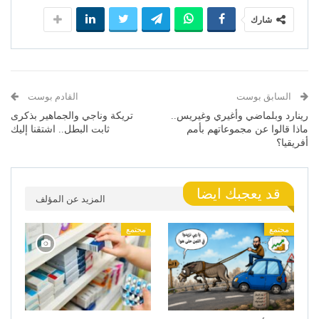
شارك
السابق بوست
القادم بوست
رينارد وبلماضي وأغيري وغيريس..
تريكة وناجي والجماهير بذكرى
ماذا قالوا عن مجموعاتهم بأمم
ثابت البطل.. اشتقنا إليك
أفريقيا؟
قد يعجبك ايضا
المزيد عن المؤلف
مجتمع
مجتمع