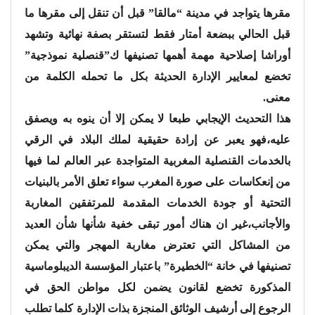
مقرها يتواجد في مدينة “مالقا” قبل أن تنقل إلى مقرها ما
قبل الحالي ببضعة أمتار فقط لتستقر بصفة نهائية وتشهد
أوراشا إصلاحية مهمة أهمها تصنيفها ك”قنصلية نموذجية”
تخضع لمعايير الإدارة الحديثة بكل ما تحمله الكلمة من
معنى.
هذا التحديث الإيجابي طبعا لا يمكن إلا أن ينوه به ويصفق
عليه،فهو يعبر عن إرادة حقيقية لملك البلاد في الرقي
بالخدمات القنصلية المغربية المتواجدة عبر العالم لما فيها
من إنعكاسات على صورة المغرب سواء تعلق الأمر بالبنيات
التحتية أو جودة الخدمات المقدمة للمرتفقين المغاربة
والأجانب،غير ان هناك أمور تبقى خفية شأنها شأن العديد
من المشاكل التي تعترض مغاربة المهجر والتي يمكن
تصنيفها في خانة “الخطيرة” باعتبار المؤسسة الديبلوماسية
المذكورة تخضع لقانون يضمن لكل مواطن الحق في
الرجوع إلى أرشيف الوثائق المنجزة بذات الإدارة كلما تطلب