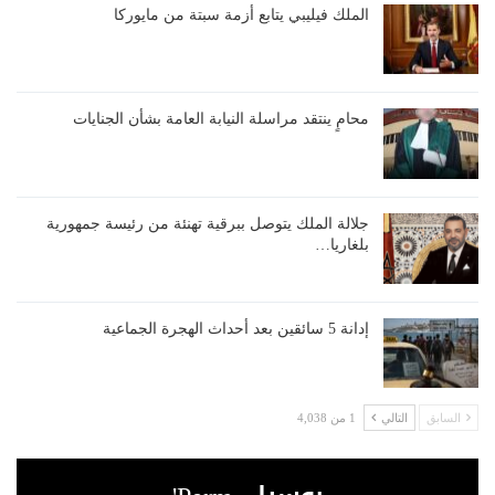
الملك فيليبي يتابع أزمة سبتة من مايوركا
محامٍ ينتقد مراسلة النيابة العامة بشأن الجنايات
جلالة الملك يتوصل ببرقية تهنئة من رئيسة جمهورية
بلغاريا…
إدانة 5 سائقين بعد أحداث الهجرة الجماعية
السابق
التالي
1 من 4,038