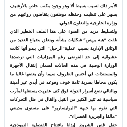
الأمر ذلك لسبب بسيط ألا وهو وجود مكتب خاص بالأرشيف
يسهر على تنظيمه وحفظه موظفون يتقاضون رواتبهم من
وزارة الخارجية والتعاون الدولي.
ولتسليط مزيد من الضوء على هذا الملف الخطير الذي
تلقت “هبة بريس” شكايات بشأنه ويتعلق بضياع العديد من
الوثائق الإدارية بسبب عملية”الرحيل” التي يبدو أنها كانت
عشوائية إلى حد الفوضى رغم الميزانيات التي ترصدها
الوزارة الوصية في هذه الحالات لضمان إنتقال الأجهزة
والمستنذات في أحسن الظروف سيما وأن بعضها غالبا ما
يكون محاطا بسرية تامة خوف وقوعه في أيدي غير أمينة
وبالتالي تضع أسرار الدولة فوق كف عفريت يستغلها لمآرب
سياسية قد تثير الكثير من القيل والقال في ظل التحركات
التي تقوم بها جبهة “البوليساريو” على مستوى مدينتي
“مالقا والجزيرة الخضراء”.
حفل قص الشريط إيذانا بافتتاح القنصلية النموذجية