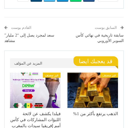
السابق بوست
القادم بوست
سابقة تاريخية في نهائي كأس
سعد لمجرد يصل إلى “2 مليار”
السوبر الأوروبي
مشاهد
قد يعجبك ايضا
المزيد عن المؤلف
غير مصنف
غير مصنف
الذهب يرتفع بأكثر من 1%
فيلدا يكشف عن لائحة
اللبؤات المشاركات في كأس
أمم إفريقيا سيدات بالمغرب