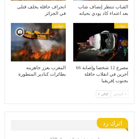
القباب تنتظر إنصاف شاب
انحراف حافلة يخلف قتلى
بعد اعتداء كاد يودي بحياته
في الجزائر
حوادث
حوادث
مصرع 12 شخصا وإصابة 66
المغرب يعزز جاهزيته
آخرين في انقلاب حافلة
بطائرات كنادير المتطورة
بجنوب إفريقيا
السابق
التالي
اترك رد