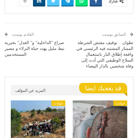
شارك
السابق بوست
القادم بوست
تطوان .. توقيف مفتش الشرطة
صراع “الداخلية” و” العدل” بخيرية
الممتاز المشتبه فيه الرئيسي في
تيط مليل يهدد حياة النزلاء و مصير
واقعة إطلاق النار باستعمال
المستخدمين
السلاح الوظيفي التي أدت إلى
وفاة شخصين بالدار البيضاء
قد يعجبك ايضا
المزيد عن المؤلف
حوادث
حوادث