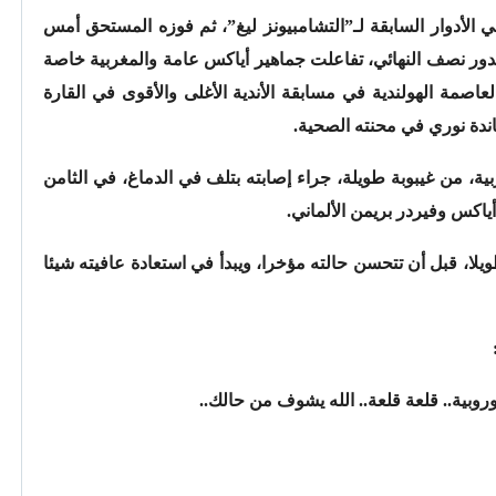
ي الأدوار السابقة لـ”التشامبيونز ليغ”، ثم فوزه المستحق أمس
من ذهاب الدور نصف النهائي، تفاعلت جماهير أياكس عامة والمغربية خاصة
لعاصمة الهولندية في مسابقة الأندية الأغلى والأقوى في القارة
ندة نوري في محنته الصحية.
ة، من غيبوبة طويلة، جراء إصابته بتلف في الدماغ، في الثامن
يلا، قبل أن تتحسن حالته مؤخرا، ويبدأ في استعادة عافيته شيئا
وروبية.. قلعة قلعة.. الله يشوف من حالك..