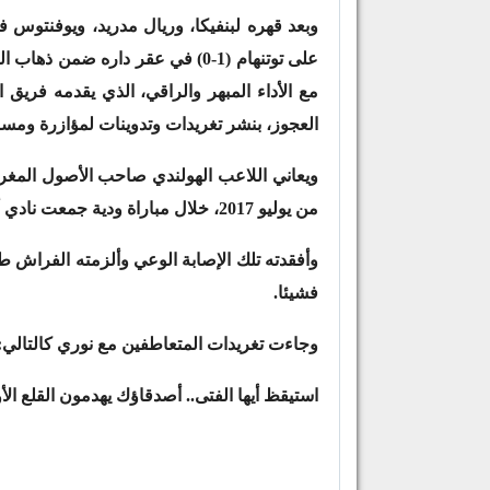
وبعد قهره لبنفيكا، وريال مدريد، ويوفنتوس ف
على توتنهام (1-0) في عقر داره ض
مع الأداء المبهر والراقي، الذي يقدمه فريق ا
العجوز، بنشر تغريدات وتدوينات لمؤازرة ومسا
ويعاني اللاعب الهولندي صاحب الأصول المغربي
من يوليو 2017، خلال مباراة ودية جمعت نادي أياكس وفيردر بريمن الألماني.
وأفقدته تلك الإصابة الوعي وألزمته الفراش طو
فشيئا.
وجاءت تغريدات المتعاطفين مع نوري كالتالي:
استيقظ أيها الفتى.. أصدقاؤك يهدمون القلع الأ