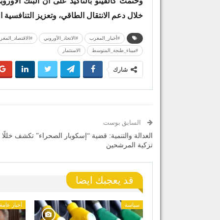
وختمت كالفينو بالتأكيد على أن البنك الأور
خلال دعم الانتقال الطاقي، وتعزيز التنافسية ال
#أخبار_المغرب
#الاتحاد_الأوروبي
#الاقتصاد_المغر
#ميناء_طنجة_المتوسط
الاستثمار
شارك
السابق بوست
العدالة والتنمية: قضية “إسكوبار الصحراء” تكشف خللًا
تزكية المرشحين
قد يعجبك ايضا
سياسة
أخبار عامة