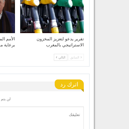
تقرير يدعو لتعزيز المخزون
الأمم ال
الاستراتيجي بالمغرب
برعاية م
السابق
التالي
اترك رد
لن يتم 