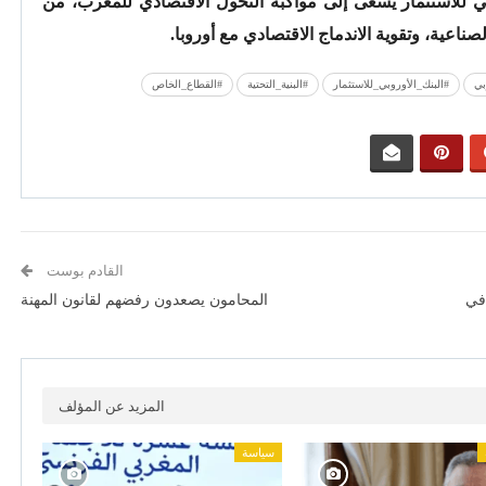
وبي للاستثمار يسعى إلى مواكبة التحول الاقتصادي للمغرب، من
صناعية، وتقوية الاندماج الاقتصادي مع أوروبا.
بي
#البنك_الأوروبي_للاستثمار
#البنية_التحتية
#القطاع_الخاص
القادم بوست
 في
المحامون يصعدون رفضهم لقانون المهنة
المزيد عن المؤلف
سياسة