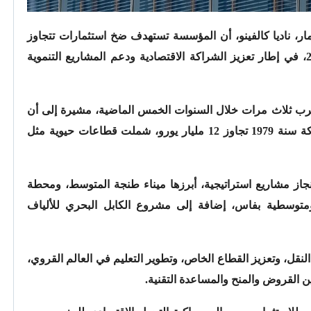
ار، ناديا كالفينو، أن المؤسسة تستهدف ضخ استثمارات تتجاوز
700 مليون يورو في المغرب خلال سنة 2026، في إطار تعزيز الشراكة الاقتصادية ودعم المشاريع التنموية
مغرب ثلاث مرات خلال السنوات الخمس الماضية، مشيرة إلى أن
إجمالي استثماراته منذ انطلاق نشاطه بالمملكة سنة 1979 تجاوز 12 مليار يورو، شملت قطاعات حيوية مثل
ز مشاريع استراتيجية، أبرزها ميناء طنجة المتوسط، ومحطة
ومتوسطية بفاس، إضافة إلى مشروع الكابل البحري للألياف
قل، وتعزيز القطاع الخاص، وتطوير التعليم في العالم القروي،
ين القروض والمنح والمساعدة التقنية.