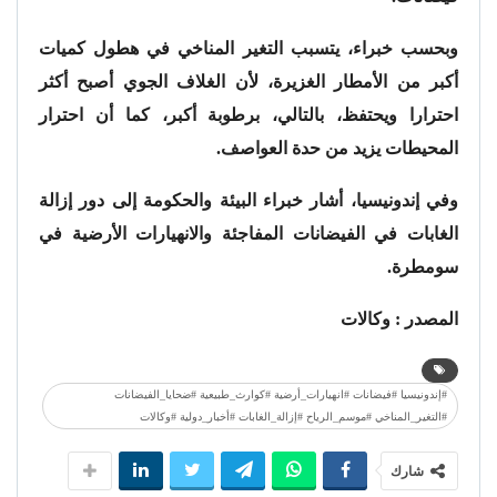
وبحسب خبراء، يتسبب التغير المناخي في هطول كميات
أكبر من الأمطار الغزيرة، لأن الغلاف الجوي أصبح أكثر
احترارا ويحتفظ، بالتالي، برطوبة أكبر، كما أن احترار
المحيطات يزيد من حدة العواصف.
وفي إندونيسيا، أشار خبراء البيئة والحكومة إلى دور إزالة
الغابات في الفيضانات المفاجئة والانهيارات الأرضية في
سومطرة.
المصدر : وكالات
#إندونيسيا #فيضانات #انهيارات_أرضية #كوارث_طبيعية #ضحايا_الفيضانات
#التغير_المناخي #موسم_الرياح #إزالة_الغابات #أخبار_دولية #وكالات
شارك