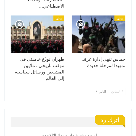
الاصطناعي…
دولي
دولي
حماس تنهي إدارة غزة..
طهران تودّع خامنئي في
تمهيدا لمرحلة جديدة
موكب تاريخي.. ملايين
المشيعين ورسائل سياسية
إلى العالم
السابق
التالي
اترك رد
لن يتم نشر عنوان بريدك الإلكتروني.