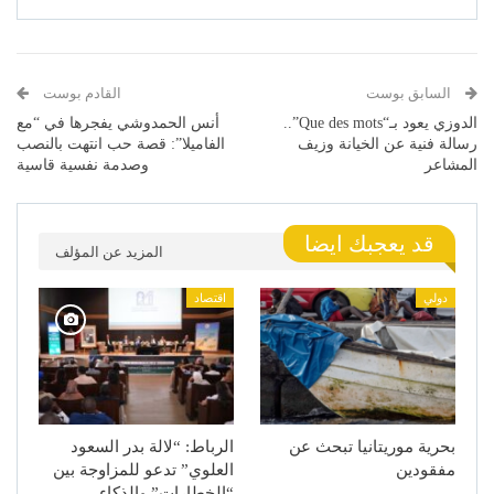
السابق بوست
القادم بوست
الدوزي يعود بـ“Que des mots”..
أنس الحمدوشي يفجرها في “مع
رسالة فنية عن الخيانة وزيف
الفاميلا”: قصة حب انتهت بالنصب
المشاعر
وصدمة نفسية قاسية
قد يعجبك ايضا
المزيد عن المؤلف
دولي
اقتصاد
بحرية موريتانيا تبحث عن
الرباط: “لالة بدر السعود
مفقودين
العلوي” تدعو للمزاوجة بين
“الخطارات” والذكاء