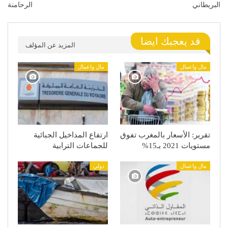
البريطاني
الرحامنة
قد يعجبك ايضا
المزيد عن المؤلف
مال واعمال
مال واعمال
تقرير: الأسعار بالمغرب تفوق
ارتفاع المداخيل الجبائية
مستويات 2021 بـ15%
للجماعات الترابية
مال واعمال
دولي