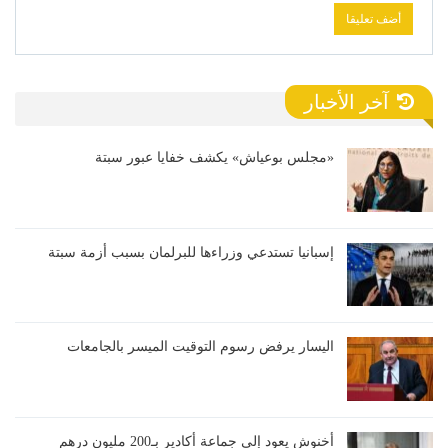
آخر الأخبار
«مجلس بوعياش» يكشف خفايا عبور سبتة
إسبانيا تستدعي وزراءها للبرلمان بسبب أزمة سبتة
اليسار يرفض رسوم التوقيت الميسر بالجامعات
أخنوش يعود إلى جماعة أكادير بـ200 مليون درهم