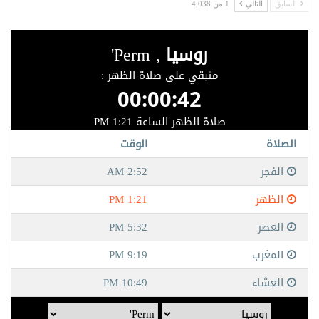
السابق
التالي
1 من 4,038