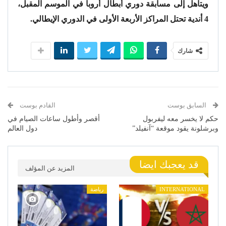
ويتأهل إلى مسابقة دوري أبطال أروبا في الموسم المقبل،
4 أندية تحتل المراكز الأربعة الأولى في الدوري الإيطالي.
شارك
السابق بوست
القادم بوست
حكم لا يخسر معه ليفربول
أقصر وأطول ساعات الصيام في
وبرشلونة يقود موقعة “آنفيلد”
دول العالم
قد يعجبك ايضا
المزيد عن المؤلف
INTERNATIONAL
رياضة