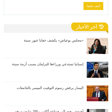
آخر الأخبار
«مجلس بوعياش» يكشف خفايا عبور سبتة
إسبانيا تستدعي وزراءها للبرلمان بسبب أزمة سبتة
اليسار يرفض رسوم التوقيت الميسر بالجامعات
أخنوش يعود إلى جماعة أكادير بـ200 مليون درهم