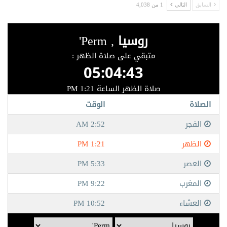
السابق
التالي
1 من 4,038