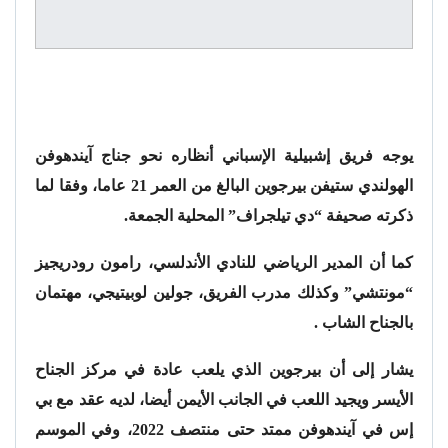
يوجه فريق إشبيلية الإسباني أنظاره نحو جناج آيندهوفن
الهولندي ستيفن بيرجوين البالغ من العمر 21 عاما، وفقا لما
ذكرته صحيفة “دي تيلجراف” المحلية الجمعة.
كما أن المدير الرياضي للنادي الأندلسي، رامون رودريجيز
“مونتشي” وكذلك مدرب الفريق، جولين لوبيتيجي، مهتمان
بالجناح الشاب .
يشار إلى أن بيرجوين الذي يلعب عادة في مركز الجناح
الأيسر ويجيد اللعب في الجانب الأيمن أيضا، لديه عقد مع بي
إس في آيندهوفن ممتد حتى منتصف 2022، وفي الموسم