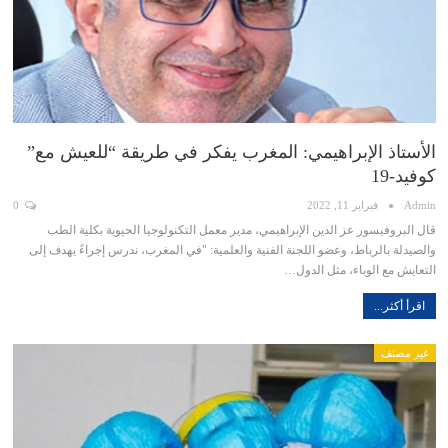
الأستاذ الإبراهيمي: المغرب يفكر في طريقة “للعيش مع”
كوفيد-19
Admin
فبراير 11, 2022
0
قال البروفيسور عز الدين الإبراهيمي، مدير معمل التكنولوجيا الحيوية بكلية الطب
والصيدلة بالرباط، وعضو اللجنة الفنية والعلمية: "في المغرب، ندرس إجراءً يهدف إلى
التعايش مع الوباء، مثل الدول…
اقرأ أكثر...
غير مصنف