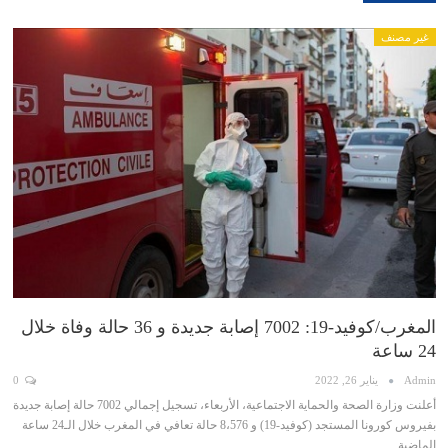
غير مصنف
المغرب/كوفيد-19: 7002 إصابة جديدة و 36 حالة وفاة خلال
24 ساعة
Admin
يناير 26, 2022
0
أعلنت وزارة الصحة والحماية الاجتماعية، الأربعاء، تسجيل إجمالي 7002 حالة إصابة جديدة
بفيروس كورونا المستجد (كوفيد-19) و 8،576 حالة تعافي في المغرب خلال الـ24 ساعة
الماضية. …