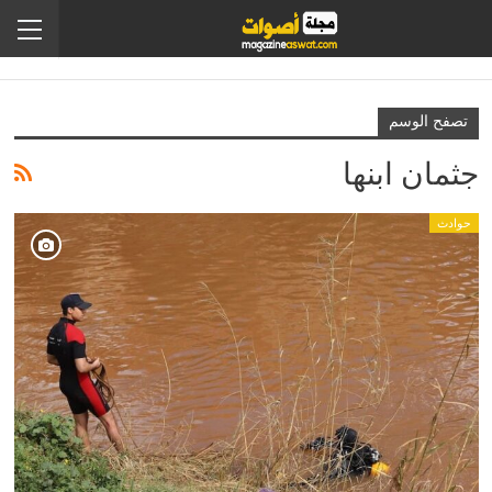
تصفح الوسم
جثمان ابنها
حوادث